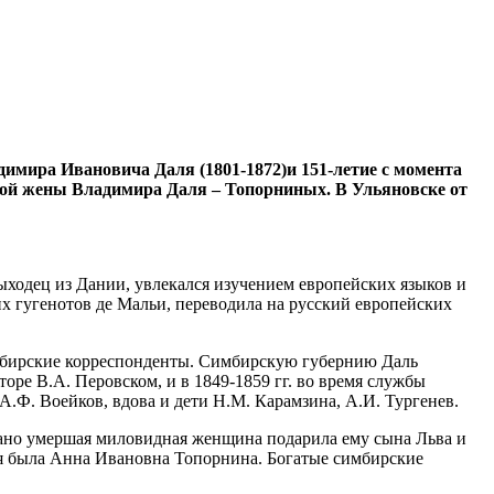
димира
Ивановича
Даля
(1801-1872)
и
151-
летие
с
момента
ой
жены
Владимира Даля
–
Топорниных
.
В
Ульяновске
от
ходец из Дании, увлекался изучением европейских языков и
х гугенотов де Мальи, переводила на русский европейских
имбирские корреспонденты. Симбирскую губернию Даль
торе В.А. Перовском, и в 1849-1859 гг. во время службы
.Ф. Воейков, вдова и дети Н.М. Карамзина, А.И. Тургенев.
Рано умершая миловидная женщина подарила ему сына Льва и
ля была Анна Ивановна Топорнина. Богатые симбирские