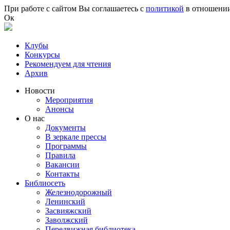
Перейти к основному содержанию
При работе с сайтом Вы соглашаетесь с
политикой
в отношении
Ок
Клубы
Конкурсы
Рекомендуем для чтения
Архив
Новости
Мероприятия
Анонсы
О нас
Документы
В зеркале прессы
Программы
Правила
Вакансии
Контакты
Библиосеть
Железнодорожный
Ленинский
Засвияжский
Заволжский
Передвижная библиотека