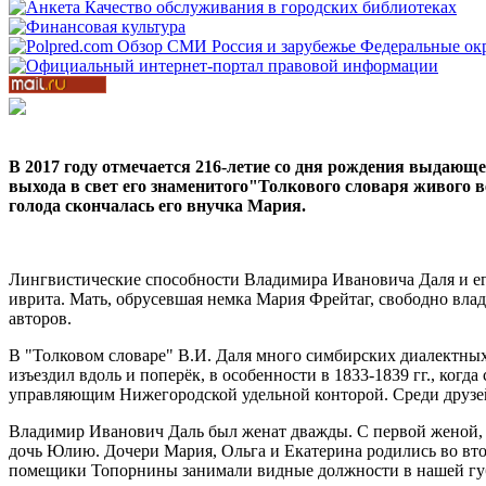
В
2017
году
отмечается
216-
летие
со
дня
рождения выдающе
выхода
в
свет
его
знаменитого
"
Толкового
словаря
живого
в
голода
скончалась его
внучка
Мария
.
Лингвистические способности Владимира Ивановича Даля и его
иврита. Мать, обрусевшая немка Мария Фрейтаг, свободно вла
авторов.
В "Толковом словаре" В.И. Даля много симбирских диалектны
изъездил вдоль и поперёк, в особенности в 1833-1839 гг., ког
управляющим Нижегородской удельной конторой. Среди друзей 
Владимир Иванович Даль был женат дважды. С первой женой, 
дочь Юлию. Дочери Мария, Ольга и Екатерина родились во вт
помещики Топорнины занимали видные должности в нашей гу