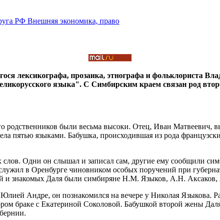
гося
лексикографа
,
прозаика
,
этнографа
и фольклориста
Вла
еликорусского
языка
".
С Симбирским
краем
связан
род
втор
 родственников были весьма высоки. Отец, Иван Матвеевич, вы
дела пятью языками. Бабушка, происходившая из рода французски
х слов. Одни он слышал и записал сам, другие ему сообщили с
да служил в Оренбурге чиновником особых поручений при губерна
и знакомых Даля были симбиряне Н.М. Языков, А.Н. Аксаков, А
Юлией Андре, он познакомился на вечере у Николая Языкова. 
ором браке с Екатериной Соколовой. Бабушкой второй жены Да
бернии.