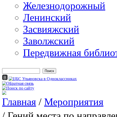
Железнодорожный
Ленинский
Засвияжский
Заволжский
Передвижная библио
Поиск
Форма поиска
Главная
/
Мероприятия
Вы здесь
/ Гений места по направл