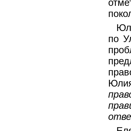
отме
поко
Юл
по У
проб
пре
прав
Юли
пра
пра
отве
Ел