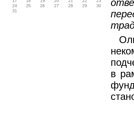
отв
17
18
19
20
21
22
23
24
25
26
27
28
29
30
пере
31
трад
Ол
нек
подч
в ра
фунд
стан