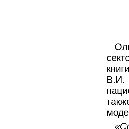
Ол
сект
книг
В.И.
наци
такж
моде
«С