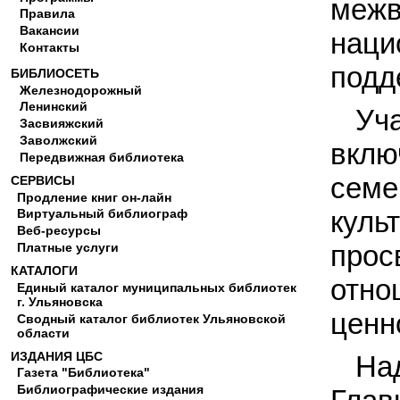
межв
Правила
Вакансии
нац
Контакты
подд
БИБЛИОСЕТЬ
Железнодорожный
Ленинский
Уч
Засвияжский
Заволжский
вклю
Передвижная библиотека
сем
СЕРВИСЫ
Продление книг он-лайн
кул
Виртуальный библиограф
Веб-ресурсы
про
Платные услуги
КАТАЛОГИ
отн
Единый каталог муниципальных библиотек
г. Ульяновска
ценн
Сводный каталог библиотек Ульяновской
области
ИЗДАНИЯ ЦБС
На
Газета "Библиотека"
Библиографические издания