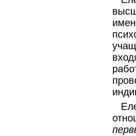
высш
име
пси
учащ
вход
раб
про
инди
Ел
отн
перв