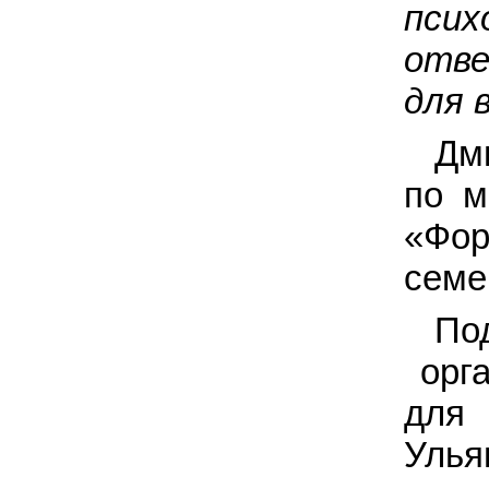
пси
отве
для 
Дм
по м
«Фор
семе
По
орга
для 
Улья