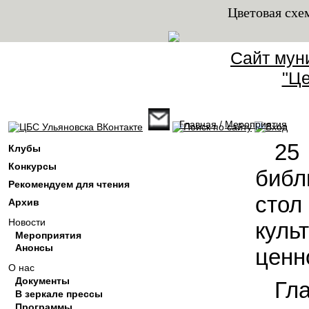
Цветовая схе
Сайт мун
"Це
Главная
/
Мероприятия
Вы здесь
25
Клубы
Конкурсы
библ
Рекомендуем для чтения
сто
Архив
Новости
кул
Мероприятия
Анонсы
ценн
О нас
Документы
Гл
В зеркале прессы
Программы