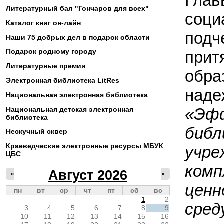
Гла
Литературный бал "Гончаров для всех"
соци
Каталог книг он-лайн
подч
Наши 75 добрых дел в подарок области
Подарок родному городу
прит
Литературные премии
обра
Электронная библиотека LitRes
над
Национальная электронная библиотека
«Эф
Национальная детская электронная
библиотека
биб
Нескучный сквер
Краеведческие электронные ресурсы МБУК
учр
ЦБС
комп
Август 2026
«
»
ценн
пн
вт
ср
чт
пт
сб
вс
1
2
сред
3
4
5
6
7
8
9
10
11
12
13
14
15
16