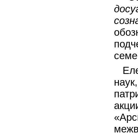
дос
созн
обо
под
семе
Ел
нау
патр
акци
«Ар
межв