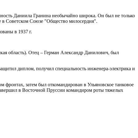
ичность Даниила Гранина необычайно широка. Он был не только
ое в Советском Союзе "Общество милосердия".
ованы в 1937 г.
ская область). Отец – Герман Александр Данилович, был
защитил диплом, получил специальность инженера-электрика и
ом фронтах, затем был откомандирован в Ульяновское танковое
завершил в Восточной Пруссии командиром роты тяжелых