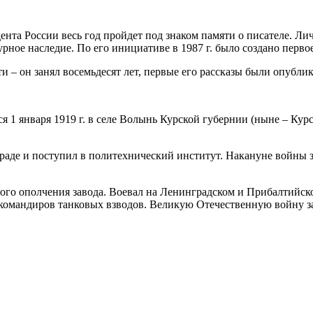
ента России весь год пройдет под знаком памяти о писателе. Л
рное наследие. По его инициативе в 1987 г. было создано перв
 – он занял восемьдесят лет, первые его рассказы были опублик
я 1 января 1919 г. в селе Волынь Курской губернии (ныне – Кур
раде и поступил в политехнический институт. Накануне войны 
ного ополчения завода. Воевал на Ленинградском и Прибалтийск
 командиров танковых взводов. Великую Отечественную войну 