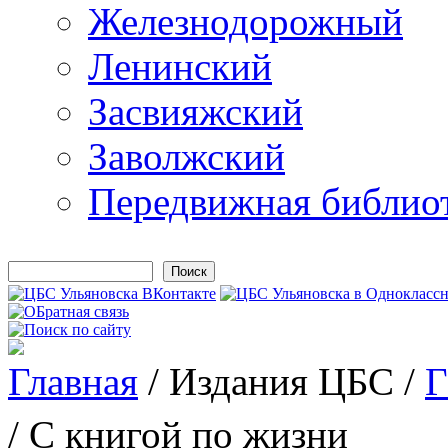
Железнодорожный
Ленинский
Засвияжский
Заволжский
Передвижная библио
Поиск
Форма поиска
Главная
/
Издания ЦБС
/
Г
Вы здесь
/ С книгой по жизни