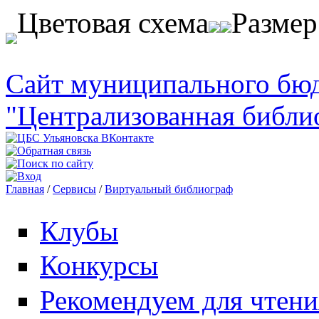
Перейти к основному содержанию
Цветовая схема
Разме
Сайт муниципального бю
"Централизованная библи
Главная
/
Сервисы
/
Виртуальный библиограф
Вы здесь
Клубы
Конкурсы
Рекомендуем для чтени