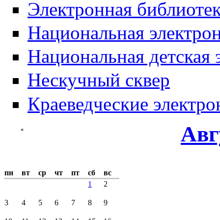
Электронная библиотек
Национальная электрон
Национальная детская 
Нескучный сквер
Краеведческие электр
Авг
«
пн
вт
ср
чт
пт
сб
вс
1
2
3
4
5
6
7
8
9