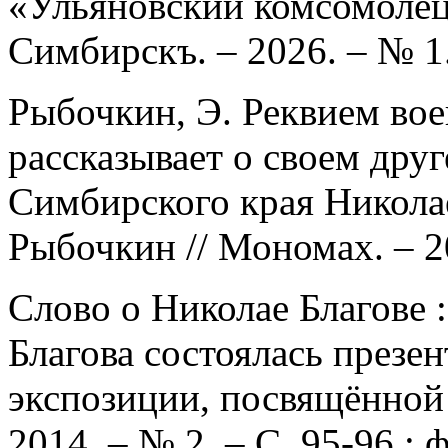
«Ульяновский комсомолец»
Симбирскъ. – 2026. – № 1.
Рыбочкин, Э. Реквием во
рассказывает о своем дру
Симбирского края Николае
Рыбочкин // Мономах. – 20
Слово о Николае Благове 
Благова состоялась презе
экспозиции, посвящённой 
2014. – № 2. – С. 95-96 : 