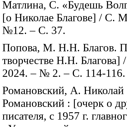
Матлина, С. «Будешь Волго
[о Николае Благове] / С. 
№12. – С. 37.
Попова, М. Н.Н. Благов. П
творчестве Н.Н. Благова] 
2024. – № 2. – С. 114-116.
Романовский, А. Николай 
Романовский : [очерк о д
писателя, с 1957 г. главно