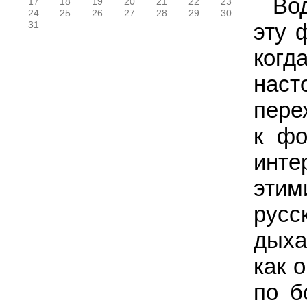
Во
17
18
19
20
21
22
23
24
25
26
27
28
29
30
эту 
31
когд
нас
пере
к фо
инте
этим
русс
дыха
как о
по б