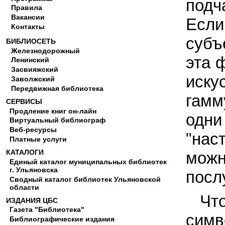
подч
Правила
Вакансии
Если
Контакты
субъ
БИБЛИОСЕТЬ
Железнодорожный
эта 
Ленинский
Засвияжский
иску
Заволжский
Передвижная библиотека
гамм
СЕРВИСЫ
Продление книг он-лайн
одни
Виртуальный библиограф
Веб-ресурсы
"нас
Платные услуги
КАТАЛОГИ
можн
Единый каталог муниципальных библиотек
г. Ульяновска
посл
Сводный каталог библиотек Ульяновской
области
Чт
ИЗДАНИЯ ЦБС
Газета "Библиотека"
симв
Библиографические издания