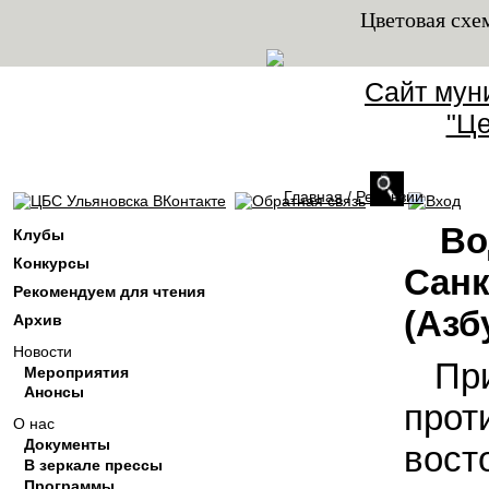
Цветовая схе
Сайт мун
"Це
Главная
/
Рецензии
Вы здесь
Во
Клубы
Конкурсы
Санк
Рекомендуем для чтения
(Азб
Архив
Новости
Пр
Мероприятия
Анонсы
прот
О нас
Документы
вост
В зеркале прессы
Программы