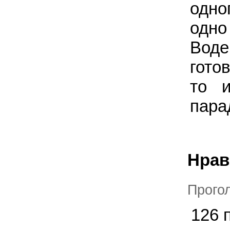
одно
одно
Воде
гото
то и
пара
Нрав
Прого
126 