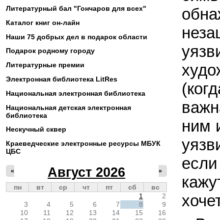
Литературный бал "Гончаров для всех"
обна
Каталог книг он-лайн
неза
Наши 75 добрых дел в подарок области
уяз
Подарок родному городу
худо
Литературные премии
Электронная библиотека LitRes
(ког
Национальная электронная библиотека
важн
Национальная детская электронная
библиотека
ним 
Нескучный сквер
уязв
Краеведческие электронные ресурсы МБУК
ЦБС
если
Август 2026
«
»
кажу
пн
вт
ср
чт
пт
сб
вс
хочет
1
2
3
4
5
6
7
8
9
10
11
12
13
14
15
16