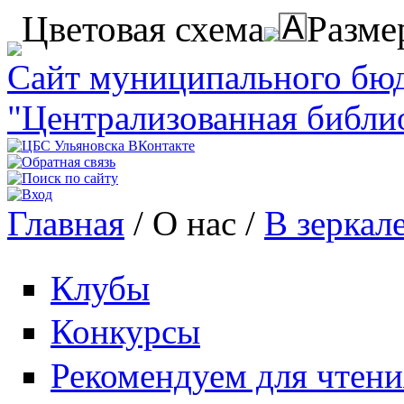
Перейти к основному содержанию
Цветовая схема
Разме
Сайт муниципального бю
"Централизованная библи
Главная
/
О нас
/
В зеркал
Вы здесь
Клубы
Конкурсы
Рекомендуем для чтени