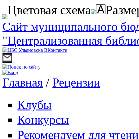
Перейти к основному содержанию
Цветовая схема
Разме
Сайт муниципального бю
"Централизованная библи
Главная
/
Рецензии
Вы здесь
Клубы
Конкурсы
Рекомендуем для чтени