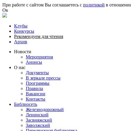
Перейти к основному содержанию
При работе с сайтом Вы соглашаетесь с
политикой
в отношении
Ок
Клубы
Конкурсы
Рекомендуем для чтения
Архив
Новости
Мероприятия
Анонсы
О нас
Документы
В зеркале прессы
Программы
Правила
Вакансии
Контакты
Библиосеть
Железнодорожный
Ленинский
Засвияжский
Заволжский
Передвижная библиотека