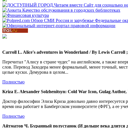
Carroll L. Alice's adventures in Wonderland / By Lewis Carroll 
Перечитал "Алису в стране чудес" на английском, а также впе
слов. Перевод Заходера менее формальный, менее точный, места
целые куски. Демурова в целом...
Полностью
Kriza E.
Alexander Solzhenitsyn: Cold War Icon, Gulag Author, 
Доктор философии Элиза Криза довольно давно интересуется р
время она работает в Бамбергском университете (ФРГ), а ее уч
Полностью
Айтматов Ч. Буранный полустанок (И дольше века длится день