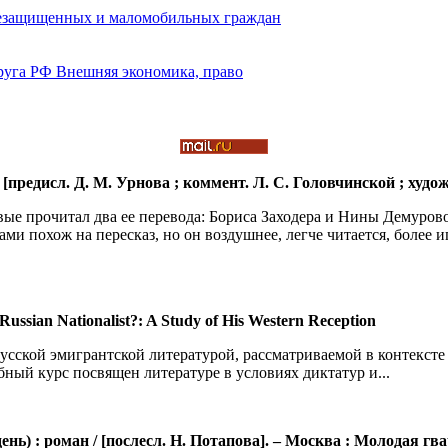
; [предисл. Д. М. Урнова ; коммент. Л. С. Головчинской ; худож. 
рвые прочитал два ее перевода: Бориса Заходера и Нины Демуров
ми похож на пересказ, но он воздушнее, легче читается, более и
Russian Nationalist?: A Study of His Western Reception
усской эмигрантской литературой, рассматриваемой в контексте
ебный курс посвящен литературе в условиях диктатур и...
) : роман / [послесл. Н. Потапова]. – Москва : Молодая гвард