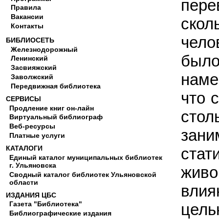
пере
Правила
Вакансии
скол
Контакты
чело
БИБЛИОСЕТЬ
Железнодорожный
было
Ленинский
Засвияжский
наме
Заволжский
Передвижная библиотека
что 
СЕРВИСЫ
Продление книг он-лайн
стол
Виртуальный библиограф
Веб-ресурсы
зани
Платные услуги
КАТАЛОГИ
стат
Единый каталог муниципальных библиотек
г. Ульяновска
жив
Сводный каталог библиотек Ульяновской
области
влия
ИЗДАНИЯ ЦБС
Газета "Библиотека"
цель
Библиографические издания