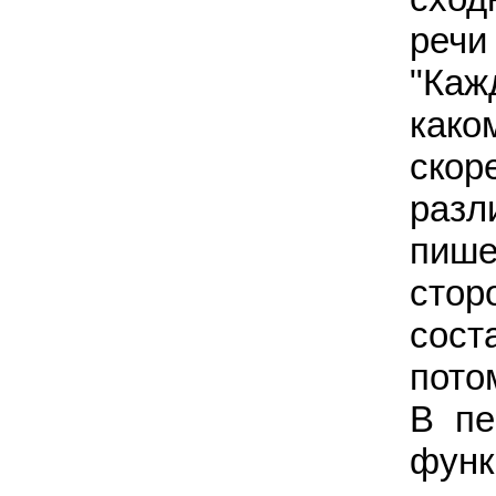
реч
"Каж
како
скор
разл
пише
сто
сост
пото
В пе
функ