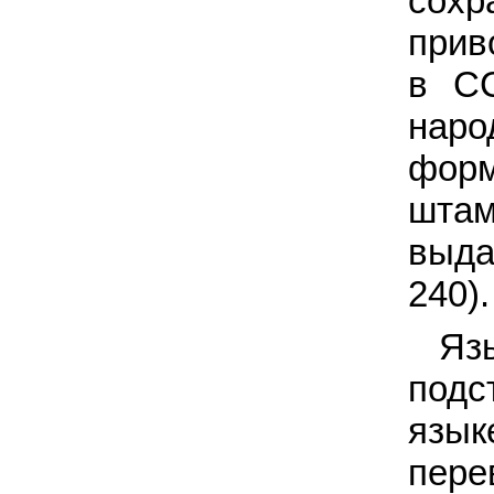
сохр
прив
в СС
нар
форм
штам
выда
240).
Яз
подс
язык
пере