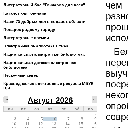
чем 
Литературный бал "Гончаров для всех"
Каталог книг он-лайн
разн
Наши 75 добрых дел в подарок области
прош
Подарок родному городу
испо
Литературные премии
Электронная библиотека LitRes
Бе
Национальная электронная библиотека
пере
Национальная детская электронная
библиотека
выуч
Нескучный сквер
поср
Краеведческие электронные ресурсы МБУК
ЦБС
неко
Август 2026
«
»
опро
пн
вт
ср
чт
пт
сб
вс
совр
1
2
3
4
5
6
7
8
9
10
11
12
13
14
15
16