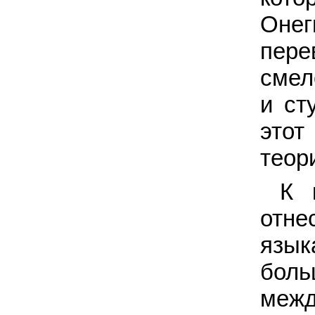
Онег
пере
смел
и ст
этот
теор
К 
отне
язык
боль
межд