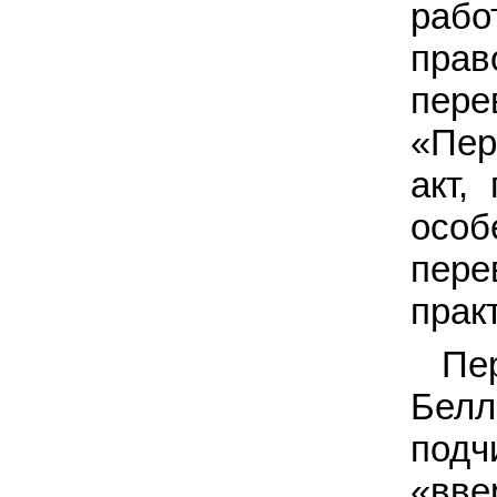
рабо
прав
пере
«Пер
акт,
особ
пер
прак
Пе
Белл
подч
«вв