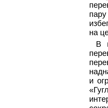
пере
пару
избе
на ц
В 
пере
пере
надн
и ог
«Гуг
инте