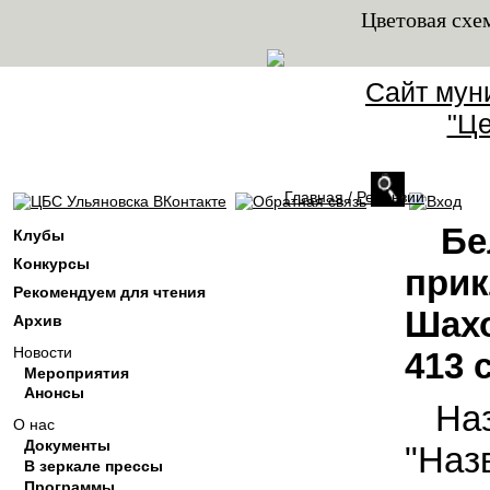
Цветовая схе
Сайт мун
"Це
Главная
/
Рецензии
Вы здесь
Бе
Клубы
Конкурсы
прик
Рекомендуем для чтения
Шахо
Архив
Новости
413 с
Мероприятия
Анонсы
На
О нас
Документы
"Наз
В зеркале прессы
Программы