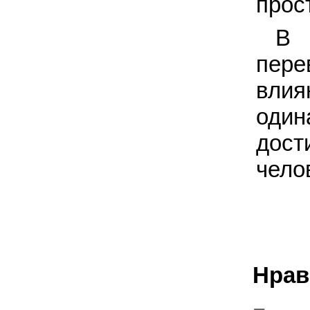
прос
В 
пере
влия
один
дост
чело
Нрав