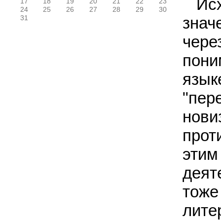
Ис
17
18
19
20
21
22
23
24
25
26
27
28
29
30
знач
31
чере
пони
язык
"пер
нови
прот
эти
деят
тож
лите