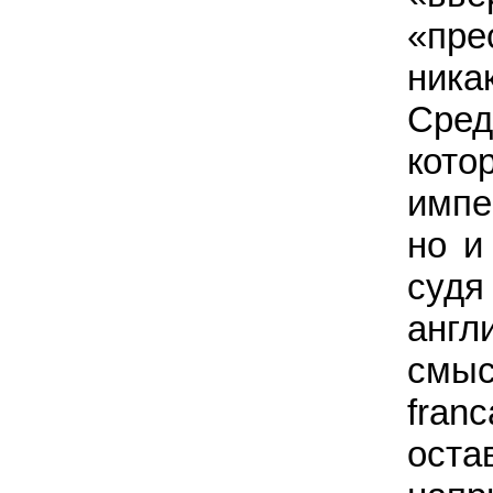
«пре
ника
Сред
кото
импе
но и
судя
англ
смыс
fran
оста