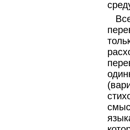
сред
Вс
пере
толь
расх
пере
один
(вар
стих
смыс
язык
кото