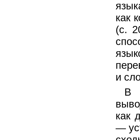
язык
как 
(с. 
спос
язык
пере
и сл
В 
выво
как 
— ус
сход