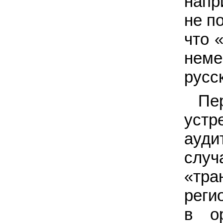
напр
не п
что 
неме
русс
Пе
устр
ауди
случ
«тра
реги
в о