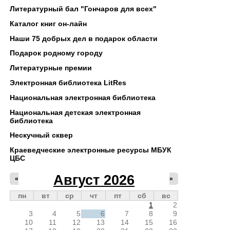
Литературный бал "Гончаров для всех"
Каталог книг он-лайн
Наши 75 добрых дел в подарок области
Подарок родному городу
Литературные премии
Электронная библиотека LitRes
Национальная электронная библиотека
Национальная детская электронная
библиотека
Нескучный сквер
Краеведческие электронные ресурсы МБУК
ЦБС
Август 2026
«
»
пн
вт
ср
чт
пт
сб
вс
1
2
3
4
5
6
7
8
9
10
11
12
13
14
15
16