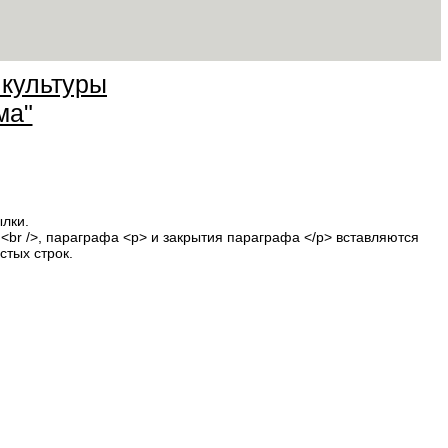
 культуры
ма"
ылки.
<br />, параграфа <p> и закрытия параграфа </p> вставляются
стых строк.