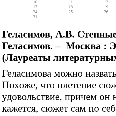
10
11
12
17
18
19
24
25
26
31
Геласимов, А.В. Степные
Геласимов. – Москва : Эк
(Лауреаты литературных
Геласимова можно назват
Похоже, что плетение сюж
удовольствие, причем он н
кажется, сюжет сам по се