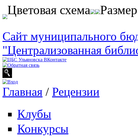
Перейти к основному содержанию
Цветовая схема
Разме
Сайт муниципального бю
"Централизованная библи
Главная
/
Рецензии
Вы здесь
Клубы
Конкурсы