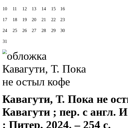
10
11
12
13
14
15
16
17
18
19
20
21
22
23
24
25
26
27
28
29
30
31
Кавагути, Т. Пока не ост
Кавагути ; пер. с англ. 
: Питер, 2024. – 254 с.