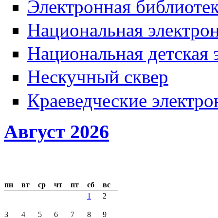
Электронная библиотек
Национальная электрон
Национальная детская 
Нескучный сквер
Краеведческие электр
Август 2026
пн
вт
ср
чт
пт
сб
вс
1
2
3
4
5
6
7
8
9