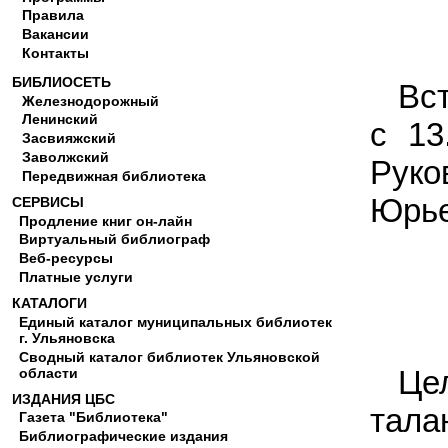
Правила
Вакансии
Контакты
БИБЛИОСЕТЬ
Вс
Железнодорожный
Ленинский
с 13
Засвияжский
Заволжский
Руко
Передвижная библиотека
Юрье
СЕРВИСЫ
Продление книг он-лайн
Виртуальный библиограф
Веб-ресурсы
Платные услуги
КАТАЛОГИ
Единый каталог муниципальных библиотек
г. Ульяновска
Сводный каталог библиотек Ульяновской
Це
области
ИЗДАНИЯ ЦБС
тал
Газета "Библиотека"
Библиографические издания