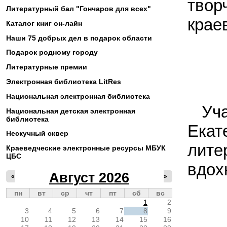
тво
Литературный бал "Гончаров для всех"
крае
Каталог книг он-лайн
Наши 75 добрых дел в подарок области
Подарок родному городу
Литературные премии
Электронная библиотека LitRes
Национальная электронная библиотека
Уч
Национальная детская электронная
библиотека
Екат
Нескучный сквер
лит
Краеведческие электронные ресурсы МБУК
ЦБС
вдох
Август 2026
«
»
пн
вт
ср
чт
пт
сб
вс
1
2
3
4
5
6
7
8
9
10
11
12
13
14
15
16