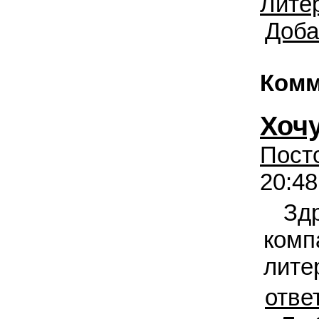
Лите
Доба
Комм
Хоч
Посто
20:4
Зд
комп
лите
отве