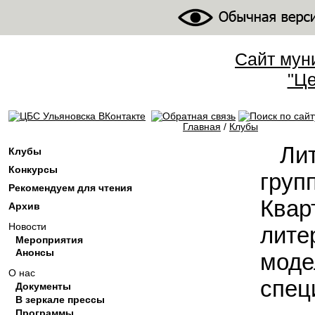
Сайт мун
"Це
Главная
/
Клубы
Вы здесь
Ли
Клубы
Конкурсы
груп
Рекомендуем для чтения
Ква
Архив
Новости
лите
Мероприятия
Анонсы
мо
О нас
спец
Документы
В зеркале прессы
Программы