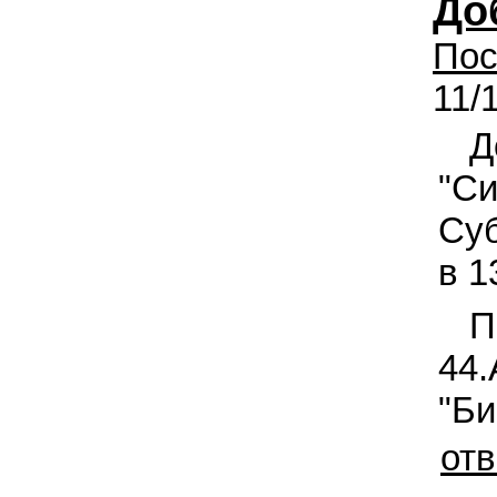
До
Пос
11/
Д
"С
Суб
в 1
П
44.
"Би
отв