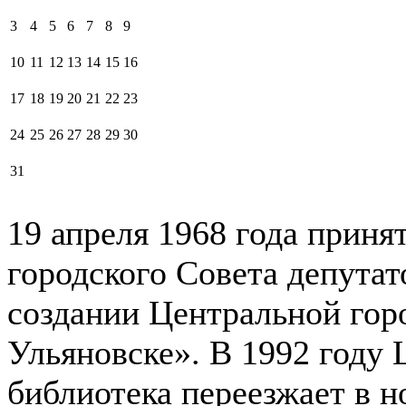
3
4
5
6
7
8
9
10
11
12
13
14
15
16
17
18
19
20
21
22
23
24
25
26
27
28
29
30
31
19 апреля 1968 года прин
городского Совета депута
создании Центральной гор
Ульяновске». В 1992 году 
библиотека переезжает в но