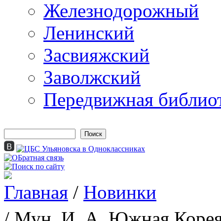
Железнодорожный
Ленинский
Засвияжский
Заволжский
Передвижная библио
Поиск
Форма поиска
Главная
/
Новинки
Вы здесь
/ Мун, И. А. Южная Коре