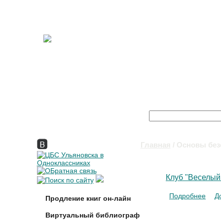
Поиск
Форма поиска
Главная
/ Основы без
Вы здесь
Клуб "Веселый
Подробнее
о Кл
Д
Продление книг он-лайн
Виртуальный библиограф