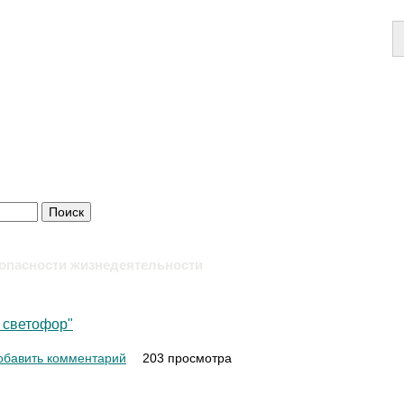
опасности жизнедеятельности
 светофор"
уб "Веселый светофор"
обавить комментарий
203 просмотра