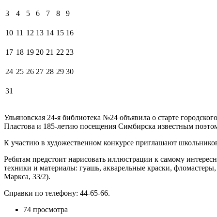
3
4
5
6
7
8
9
10
11
12
13
14
15
16
17
18
19
20
21
22
23
24
25
26
27
28
29
30
31
Ульяновская 24-я библиотека №24 объявила о старте городско
Пластова и 185-летию посещения Симбирска известным поэтом
К участию в художественном конкурсе приглашают школьников и 
Ребятам предстоит нарисовать иллюстрации к самому интересно
техники и материалы: гуашь, акварельные краски, фломастеры,
Маркса, 33/2).
Справки по телефону: 44-65-66.
74 просмотра