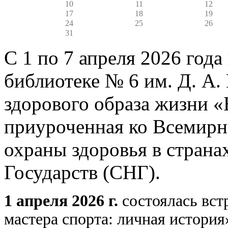
10
11
12
17
18
19
24
25
26
31
С 1 по 7 апреля 2026 год
библиотеке № 6 им. Д. А.
здорового образа жизни «
приуроченная ко Всемирн
охраны здоровья в стран
Государств (СНГ).
1 апреля 2026 г.
состоялась вст
мастера спорта: личная истори