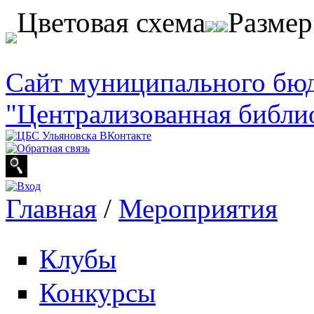
Перейти к основному содержанию
Цветовая схема
Разме
Сайт муниципального бю
"Централизованная библи
Главная
/
Мероприятия
Вы здесь
Клубы
Конкурсы