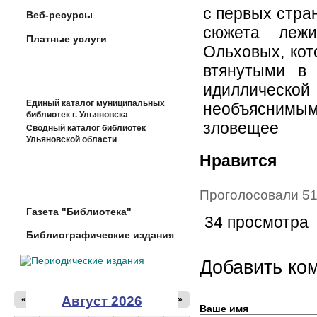
с первых стра
Веб-ресурсы
сюжета лежи
Платные услуги
Ольховых, кот
втянутыми в
идиллическо
Единый каталог муниципальных
необъясним
библиотек г. Ульяновска
зловещее
Сводный каталог библиотек
Ульяновской области
Нравится
Проголосовали 51
Газета "Библиотека"
34 просмотра
Библиографические издания
Добавить ко
Август 2026
«
»
Ваше имя