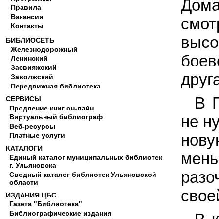
Дома
Правила
Вакансии
смо
Контакты
высо
БИБЛИОСЕТЬ
Железнодорожный
боев
Ленинский
Засвияжский
друга
Заволжский
Передвижная библиотека
В 
СЕРВИСЫ
Продление книг он-лайн
не н
Виртуальный библиограф
Веб-ресурсы
нов
Платные услуги
КАТАЛОГИ
мен
Единый каталог муниципальных библиотек
г. Ульяновска
разо
Сводный каталог библиотек Ульяновской
области
свое
ИЗДАНИЯ ЦБС
Газета "Библиотека"
Библиографические издания