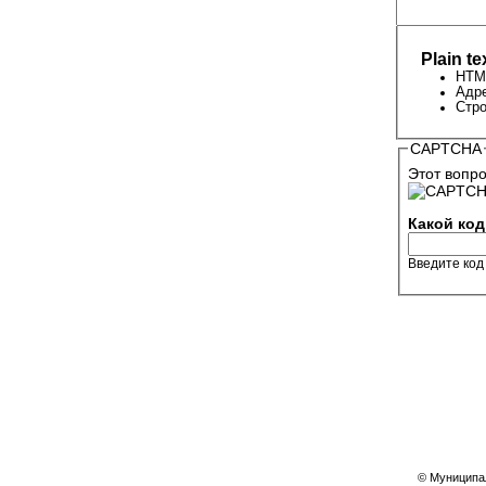
Plain te
HTML
Адре
Стро
CAPTCHA
Этот вопро
Какой код
Введите код
© Муниципал