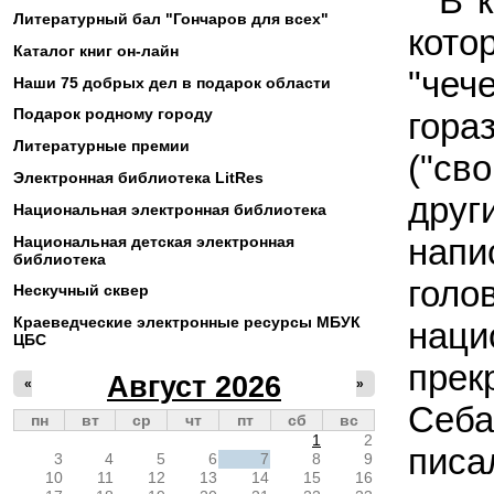
В 
Литературный бал "Гончаров для всех"
кото
Каталог книг он-лайн
"чеч
Наши 75 добрых дел в подарок области
Подарок родному городу
гора
Литературные премии
("св
Электронная библиотека LitRes
друг
Национальная электронная библиотека
напи
Национальная детская электронная
библиотека
голо
Нескучный сквер
Краеведческие электронные ресурсы МБУК
наци
ЦБС
пре
Август 2026
«
»
Себа
пн
вт
ср
чт
пт
сб
вс
1
2
писа
3
4
5
6
7
8
9
10
11
12
13
14
15
16