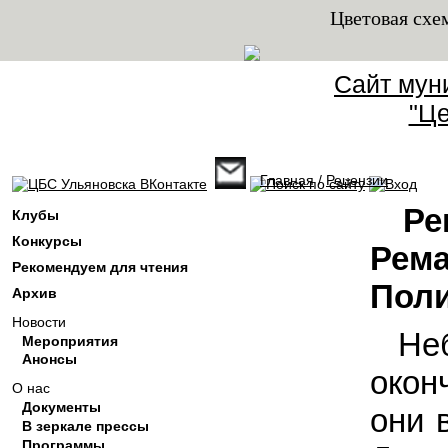
Цветовая схе
Сайт мун
"Це
Главная
/
Рецензии
Вы здесь
Ре
Клубы
Конкурсы
Рема
Рекомендуем для чтения
Поли
Архив
Новости
Не
Мероприятия
Анонсы
окон
О нас
Документы
они 
В зеркале прессы
Программы