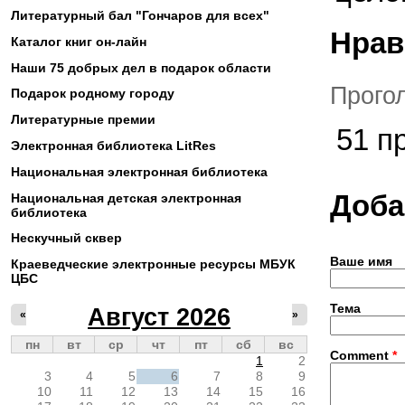
Литературный бал "Гончаров для всех"
Нрав
Каталог книг он-лайн
Наши 75 добрых дел в подарок области
Прого
Подарок родному городу
Литературные премии
51 п
Электронная библиотека LitRes
Национальная электронная библиотека
Доба
Национальная детская электронная
библиотека
Нескучный сквер
Ваше имя
Краеведческие электронные ресурсы МБУК
ЦБС
Тема
Август 2026
«
»
пн
вт
ср
чт
пт
сб
вс
Comment
*
1
2
3
4
5
6
7
8
9
10
11
12
13
14
15
16