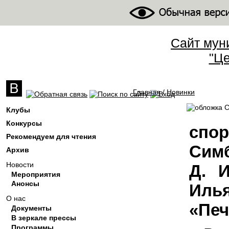
Сайт мун
"Це
Главная
/
Новинки
Вы здесь
Клубы
Конкурсы
спо
Рекомендуем для чтения
Симб
Архив
Новости
Д. И
Мероприятия
Анонсы
Иль
О нас
«Печ
Документы
В зеркале прессы
Программы