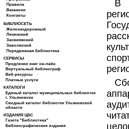
В 
Правила
Вакансии
рег
Контакты
Гос
БИБЛИОСЕТЬ
Железнодорожный
рас
Ленинский
Засвияжский
куль
Заволжский
Передвижная библиотека
спор
СЕРВИСЫ
Продление книг он-лайн
реги
Виртуальный библиограф
Веб-ресурсы
Сб
Платные услуги
КАТАЛОГИ
аппа
Единый каталог муниципальных библиотек
г. Ульяновска
ауди
Сводный каталог библиотек Ульяновской
области
чита
ИЗДАНИЯ ЦБС
Газета "Библиотека"
цело
Библиографические издания