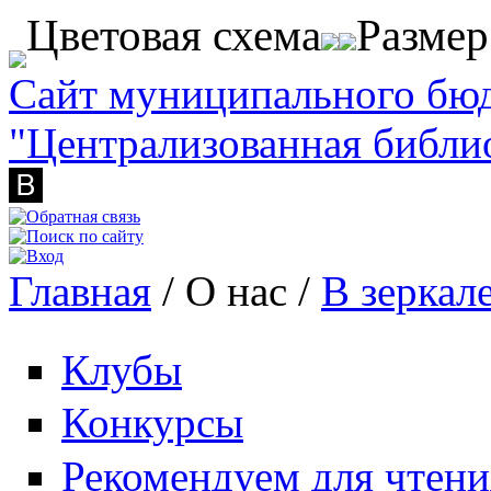
Перейти к основному содержанию
Цветовая схема
Разме
Сайт муниципального бю
"Централизованная библи
Главная
/
О нас
/
В зеркал
Вы здесь
Клубы
Конкурсы
Рекомендуем для чтени