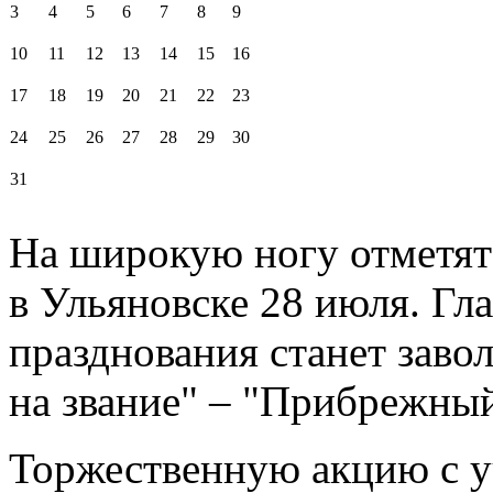
3
4
5
6
7
8
9
10
11
12
13
14
15
16
17
18
19
20
21
22
23
24
25
26
27
28
29
30
31
На широкую ногу отметят
в Ульяновске 28 июля. Гл
празднования станет заво
на звание" – "Прибрежный
Торжественную акцию с у