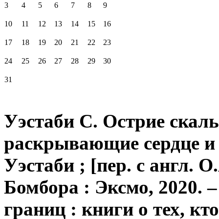
3
4
5
6
7
8
9
10
11
12
13
14
15
16
17
18
19
20
21
22
23
24
25
26
27
28
29
30
31
Уэстаби С. Острие скаль
раскрывающие сердце и 
Уэстаби ; [пер. с англ. 
Бомбора : Эксмо, 2020. –
границ : книги о тех, кт