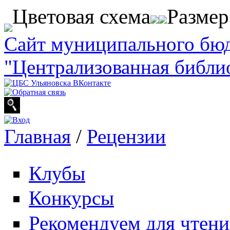
Перейти к основному содержанию
Цветовая схема
Разме
Сайт муниципального бю
"Централизованная библи
Главная
/
Рецензии
Вы здесь
Клубы
Конкурсы
Рекомендуем для чтени