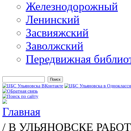
Железнодорожный
Ленинский
Засвияжский
Заволжский
Передвижная библио
Поиск
Форма поиска
Главная
Вы здесь
/ В УЛЬЯНОВСКЕ РАБО