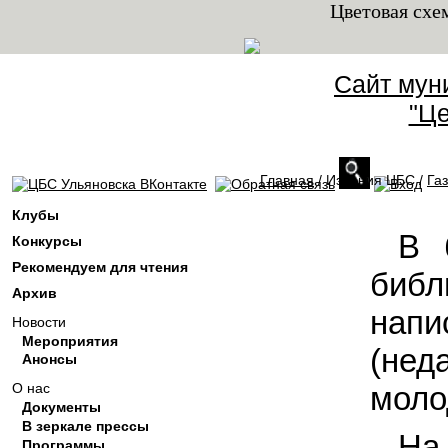
Цветовая схе
Сайт мун
"Це
Главная
/
Издания ЦБС
/
Газ
Вы здесь
Клубы
В 
Конкурсы
Рекомендуем для чтения
биб
Архив
напи
Новости
Мероприятия
(нед
Анонсы
моло
О нас
Документы
В зеркале прессы
На
Программы