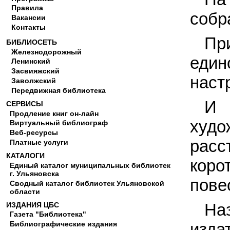
Правила
собр
Вакансии
Контакты
Пр
БИБЛИОСЕТЬ
Железнодорожный
един
Ленинский
Засвияжский
наст
Заволжский
Передвижная библиотека
И 
СЕРВИСЫ
Продление книг он-лайн
худо
Виртуальный библиограф
Веб-ресурсы
расс
Платные услуги
КАТАЛОГИ
коро
Единый каталог муниципальных библиотек
г. Ульяновска
пове
Сводный каталог библиотек Ульяновской
области
На
ИЗДАНИЯ ЦБС
Газета "Библиотека"
изда
Библиографические издания