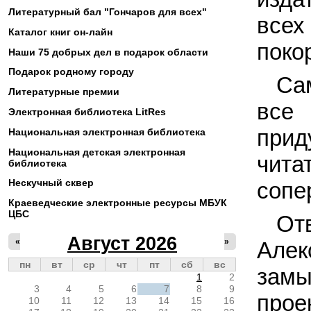
Литературный бал "Гончаров для всех"
всех
Каталог книг он-лайн
поко
Наши 75 добрых дел в подарок области
Подарок родному городу
Са
Литературные премии
все
Электронная библиотека LitRes
прид
Национальная электронная библиотека
Национальная детская электронная
чита
библиотека
Нескучный сквер
сопе
Краеведческие электронные ресурсы МБУК
ЦБС
От
Август 2026
«
»
Але
пн
вт
ср
чт
пт
сб
вс
замы
1
2
3
4
5
6
7
8
9
прое
10
11
12
13
14
15
16