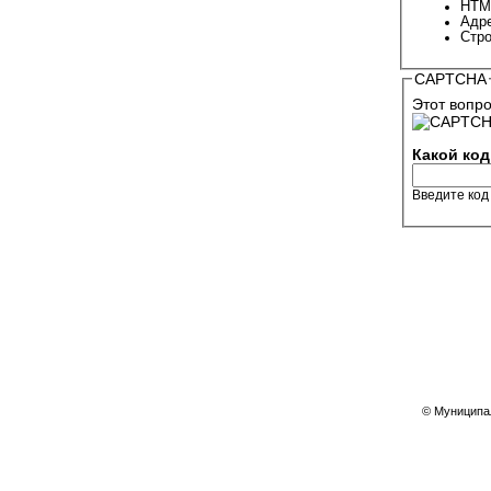
HTML
Адре
Стро
CAPTCHA
Этот вопро
Какой код
Введите код
© Муниципал