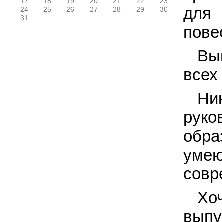
17
18
19
20
21
22
23
для 
24
25
26
27
28
29
30
31
пове
Вы
всех
Ни
руко
обра
уме
совр
Хо
выпу