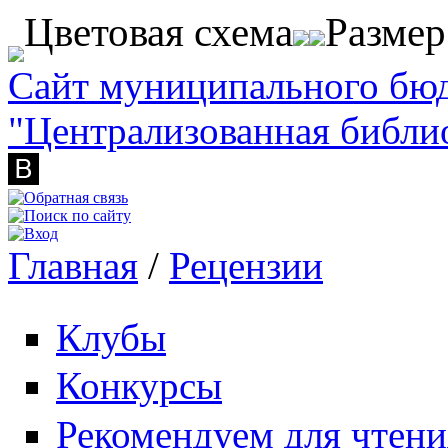
Перейти к основному содержанию
Цветовая схема
Разме
Сайт муниципального бю
"Централизованная библи
Главная
/
Рецензии
Вы здесь
Клубы
Конкурсы
Рекомендуем для чтени