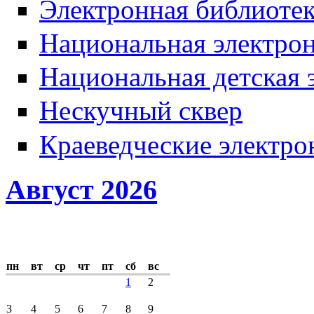
Электронная библиотек
Национальная электрон
Национальная детская 
Нескучный сквер
Краеведческие электр
Август 2026
пн
вт
ср
чт
пт
сб
вс
1
2
3
4
5
6
7
8
9