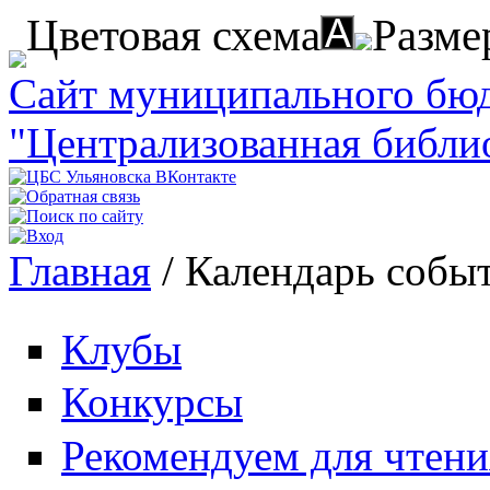
Перейти к основному содержанию
Цветовая схема
Разме
Сайт муниципального бю
"Централизованная библи
Главная
/
Календарь собы
Вы здесь
Клубы
Конкурсы
Рекомендуем для чтени