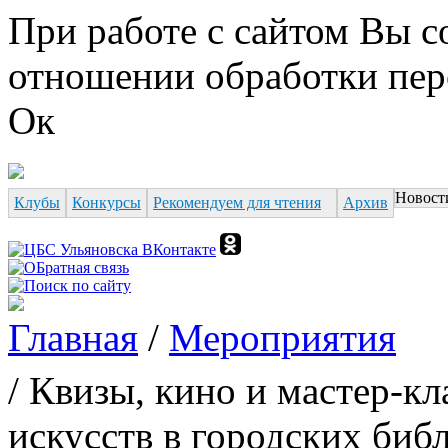
Перейти к основному содержанию
При работе с сайтом Вы с
отношении обработки пер
Ок
Новост
Клубы
Конкурсы
Рекомендуем для чтения
Архив
Форма поиска
Главная
/
Мероприятия
Вы здесь
/ Квизы, кино и мастер-кл
искусств в городских биб