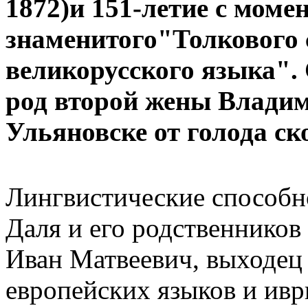
1872)
и
151-
летие
с
момен
знаменитого
"
Толкового
великорусского
языка
".
род
второй
жены
Владим
Ульяновске
от
голода
ск
Лингвистические способн
Даля и его родственников
Иван Матвеевич, выходец 
европейских языков и ивр