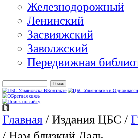
Железнодорожный
Ленинский
Засвияжский
Заволжский
Передвижная библио
Поиск
Форма поиска
Главная
/
Издания ЦБС
/
Г
Вы здесь
/ Нам близкий Даль