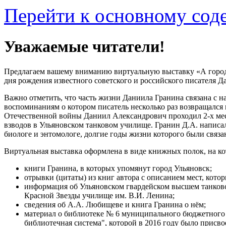
Перейти к основному со
Уважаемые читатели!
Предлагаем вашему вниманию виртуальную выставку «А горо
дня рождения известного советского и российского писателя Д
Важно отметить, что часть жизни Даниила Гранина связана с н
воспоминаниям о котором писатель несколько раз возвращался
Отечественной войны Даниил Александрович проходил 2-х ме
взводов в Ульяновском танковом училище. Гранин Д.А. написа
биологе и энтомологе, долгие годы жизни которого были связа
Виртуальная выставка оформлена в виде книжных полок, на к
книги Гранина, в которых упомянут город Ульяновск;
отрывки (цитаты) из книг автора с описанием мест, кото
информация об Ульяновском гвардейском высшем танков
Красной Звезды училище им. В.И. Ленина;
сведения об А.А. Любищеве и книга Гранина о нём;
материал о библиотеке № 6 муниципального бюджетного
библиотечная система", которой в 2016 году было присво