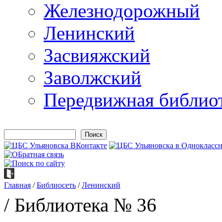
Железнодорожный
Ленинский
Засвияжский
Заволжский
Передвижная библио
Поиск
Форма поиска
Главная
/
Библиосеть
/
Ленинский
Вы здесь
/ Библиотека № 36