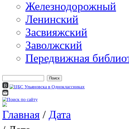
Железнодорожный
Ленинский
Засвияжский
Заволжский
Передвижная библио
Поиск
Форма поиска
Главная
/
Дата
Вы здесь