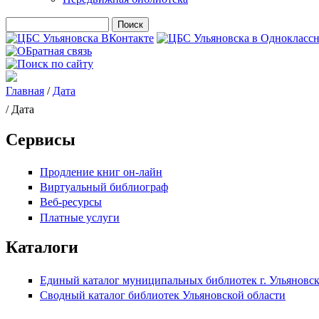
Поиск
Форма поиска
Главная
/
Дата
Вы здесь
/ Дата
Сервисы
Продление книг он-лайн
Виртуальный библиограф
Веб-ресурсы
Платные услуги
Каталоги
Единый каталог муниципальных библиотек г. Ульяновс
Сводный каталог библиотек Ульяновской области