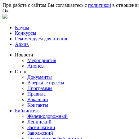
Перейти к основному содержанию
При работе с сайтом Вы соглашаетесь с
политикой
в отношении
Ок
Клубы
Конкурсы
Рекомендуем для чтения
Архив
Новости
Мероприятия
Анонсы
О нас
Документы
В зеркале прессы
Программы
Правила
Вакансии
Контакты
Библиосеть
Железнодорожный
Ленинский
Засвияжский
Заволжский
Передвижная библиотека