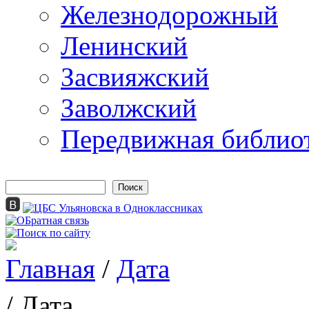
Железнодорожный
Ленинский
Засвияжский
Заволжский
Передвижная библио
Поиск
Форма поиска
Главная
/
Дата
Вы здесь
/ Дата