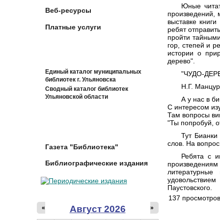
Юные читат
Веб-ресурсы
произведений, 
выставке книги
Платные услуги
ребят отправит
пройти тайными
гор, степей и 
истории о при
дерево".
Единый каталог муниципальных
"ЧУДО-ДЕР
библиотек г. Ульяновска
Н.Г. Манцу
Сводный каталог библиотек
Ульяновской области
А у нас в б
С интересом из
Там вопросы вик
"Ты попробуй, о
Тут Бианки
слов. На вопрос
Газета "Библиотека"
Ребята с и
Библиографические издания
произведениям
литературные 
удовольствием
Паустовского.
137 просмотро
Август 2026
«
»