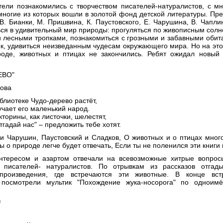
ели познакомились с творчеством писателей-натуралистов, с м
многие из которых вошли в золотой фонд детской литературы. Пр
 В. Бианки, М. Пришвина, К. Паустовского, Е. Чарушина, В. Чапл
ься в удивительный мир природы: прогуляться по живописным сол
 лесными тропками, познакомиться с грозными и забавными обит
рек, удивиться неизведанным чудесам окружающего мира. Но на эт
роде, животных и птицах не закончились. Ребят ожидал новый 
ЕВО"
рова
иблиотеке Чудо-дерево растёт,
учает его маленький народ.
торины, как листочки, шелестят,
тгадай нас" – предложить тебе хотят.
 и Чарушин, Паустовский и Сладков, О животных и о птицах мног
ы о природе легче будет отвечать, Если ты не поленился эти книги 
нтересом и азартом отвечали на всевозможные хитрые вопрос
 писателей- натуралистов. По отрывкам из рассказов отгад
произведения, где встречаются эти животные. В конце вс
 посмотрели мультик "Похождение жука-носорога" по одноимё
в