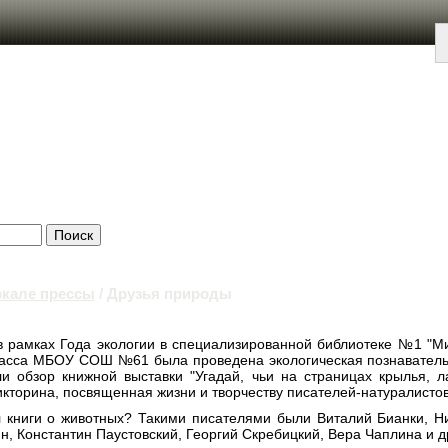
ркале прессы
/ Друзья природы
в рамках Года экологии в специализированной библиотеке №1 "Ми
ласса МБОУ СОШ №61 была проведена экологическая познаватель
и обзор книжной выставки "Угадай, чьи на страницах крылья, л
икторина, посвященная жизни и творчеству писателей-натуралистов
л книги о животных? Такими писателями были Виталий Бианки, Н
н, Константин Паустовский, Георгий Скребицкий, Вера Чаплина и д