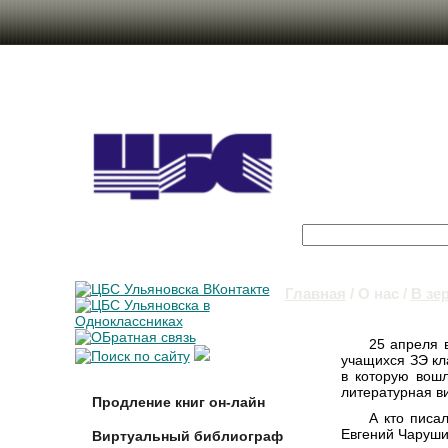
Поиск
Форма поиска
Главная
/
О нас
/
В зе
Вы здесь
25 апреля 
учащихся ЗЭ к
в которую вошл
литературная в
Продление книг он-лайн
А кто писа
Евгений Чаруши
Виртуальный библиограф