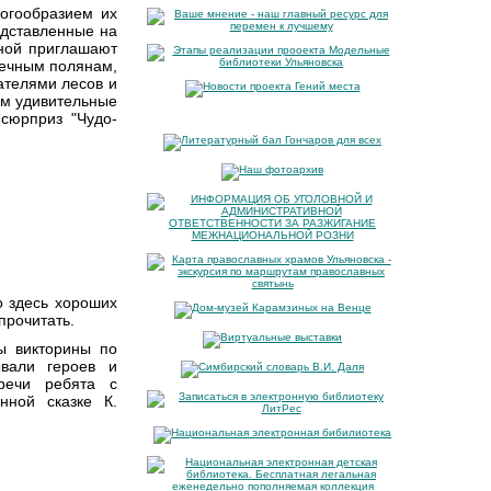
ногообразием их
едставленные на
иной приглашают
нечным полянам,
ателями лесов и
ом удивительные
сюрприз "Чудо-
о здесь хороших
прочитать.
ы викторины по
ывали героев и
тречи ребята с
нной сказке К.