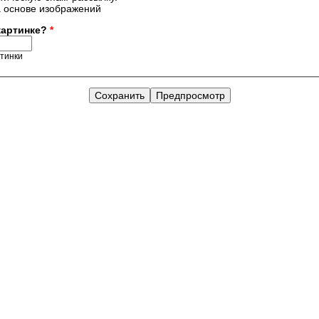
 картинке?
*
ртинки