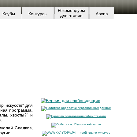
Рекомендуем
Клубы
Конкурсы
Архив
для чтения
р искусств" для
ная программа,
апы, хвосты?" и
.
иколай Сладков,
ругие.