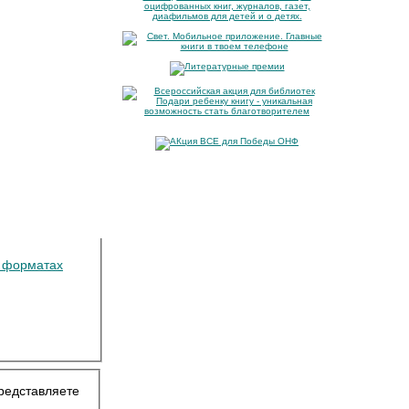
х форматах
представляете