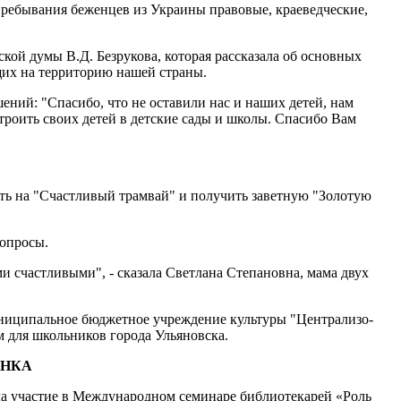
о пребывания беженцев из Украины правовые, краеведческие,
кой думы В.Д. Безрукова, которая рассказала об основных
щих на территорию нашей страны.
ений: "Спасибо, что не оставили нас и наших детей, нам
строить своих детей в детские сады и школы. Спасибо Вам
асть на "Счастливый трамвай" и получить заветную "Золотую
вопросы.
ми счастливыми", - сказала Светлана Степановна, мама двух
униципальное бюджетное учреждение культуры "Централизо­
м для школьников города Ульяновска.
ЁНКА
ала участие в Международном семинаре библиотекарей «Роль