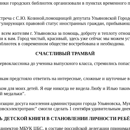
рудники городских библиотек организовали в пунктах времен­ног
треча с С.Ю. Козиной,помощницей депутата Ульяновской Город­с
регули­рующих правовой статус иностранных граждан, прибываю
сем жителям г. Ульяновска за помощь, доброту и теплоту от­нош
ли к вам. Город чистый, красивый, здесь уже сейчас мы можем у
блиотек в совре­менном обществе востребована и необходима.
СЧАСТЛИВЫЙ ТРАМВАЙ
 первоклассника до ученика выпускного класса, стремились поп
никам предстояло ответить на интересные, сложные и шуточные 
ком для моих детей. Я еще никогда не видела Любу и Илью та­ки
й медальки".
анизации досуга населения администрации города Ульяновска, М
в­скэлектротранс" смогли сделать 1 сентября удивительным дне
Ь ДЕТСКОЙ КНИГИ В СТАНОВЛЕНИИ ЛИЧНОСТИ РЕБ
а, директор МБУК ЦБС, в составе российской делегации прини­м