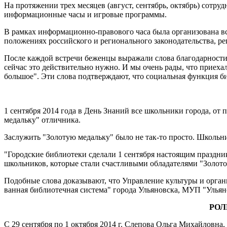
На протяжении трех месяцев (август, сентябрь, октябрь) со­т
информационные часы и игровые программы.
В рамках информационно-правового часа была организована вс
поло­жениях российского и регионального законодательства, 
После каждой встречи беженцы выражали слова благодарно­сти в
сейчас это действительно нужно. И мы очень рады, что приеха
большое". Эти слова подтверждают, что социальная функция би
1 сентября 2014 года в День Знаний все школьники города, от
медальку" отличника.
Заслужить "Золотую медальку" было не так-то просто. Школь­
"Городские библиотеки сделали 1 сентября настоящим празд­ни
школьников, которые стали счастливыми обладателями "Золото
Подобные слова доказывают, что Управление культуры и ор­г
ванная библиотечная система" города Ульяновска, МУП "Ульяно
РОЛ
С 29 сентября по 1 октября 2014 г. Слепова Ольга Михайлов­н