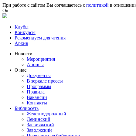
Перейти к основному содержанию
При работе с сайтом Вы соглашаетесь с
политикой
в отношении
Ок
Клубы
Конкурсы
Рекомендуем для чтения
Архив
Новости
Мероприятия
Анонсы
О нас
Документы
В зеркале прессы
Программы
Правила
Вакансии
Контакты
Библиосеть
Железнодорожный
Ленинский
Засвияжский
Заволжский
Передвижная библиотека