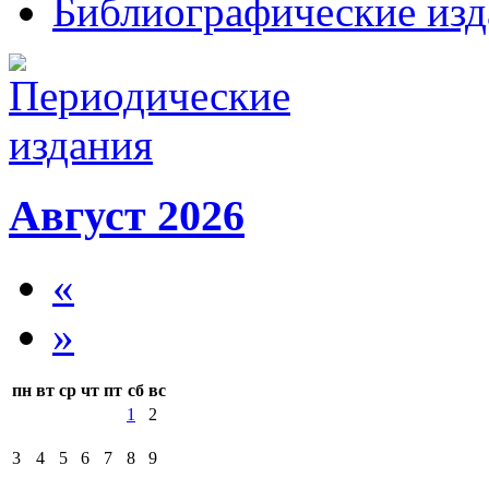
Библиографические изд
Август 2026
«
»
пн
вт
ср
чт
пт
сб
вс
1
2
3
4
5
6
7
8
9