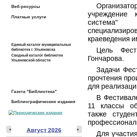
Организат
Веб-ресурсы
учреждение к
Платные услуги
система" (
специализиро
краеведения им
Единый каталог муниципальных
Цель Фест
библиотек г. Ульяновска
Сводный каталог библиотек
Гончарова.
Ульяновской области
Задачи Фес
прочтения про
для реализаци
Газета "Библиотека"
В Фестивал
Библиографические издания
11 классы об
также студен
профессиональ
Август 2026
«
»
Для участия