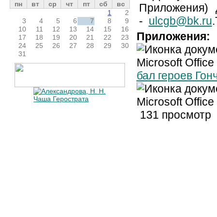
пн
вт
ср
чт
пт
сб
вс
Приложения) д
1
2
-
ulcgb@bk.ru
3
4
5
6
7
8
9
10
11
12
13
14
15
16
Приложения:
17
18
19
20
21
22
23
24
25
26
27
28
29
30
31
бал героев Гон
131 просмотр