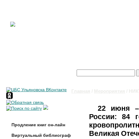
Поиск
Форма поиска
Главная
/
Мероприятия
/ НИ
Вы здесь
22 июня –
России: 84 
кровопроли
Продление книг он-лайн
Великая Отеч
Виртуальный библиограф