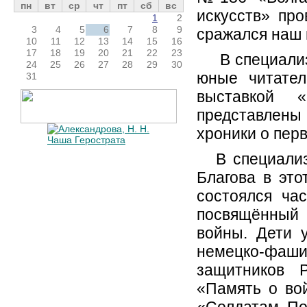
пн
вт
ср
чт
пт
сб
вс
искусств» про
1
2
3
4
5
6
7
8
9
сражался наш 
10
11
12
13
14
15
16
17
18
19
20
21
22
23
В специализ
24
25
26
27
28
29
30
юные читател
31
выставкой 
представлен
хроники о перв
В специали
Благова в это
состоялся ча
посвящённый
войны. Дети 
немецко-фашис
защитников 
«Память о во