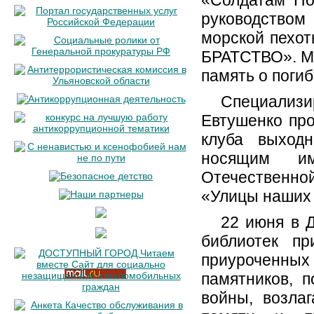
«Солдатам По
руководство
морской пехо
БРАТСТВО». М
память о поги
Специализ
Евтушенко про
клуба выход
носящим им
Отечественно
«Улицы наших 
22 июня в Д
библиотек пр
приуроченны
памятников, 
войны, возла