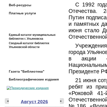
С 1992 год
Веб-ресурсы
Отечества. 2
Платные услуги
Путин подписа
и памятных да
июня стало Д
Единый каталог муниципальных
Отечественной 
библиотек г. Ульяновска
Сводный каталог библиотек
Учреждения
Ульяновской области
города Ульянов
в акции «А
Национальн
Президенте РФ
Газета "Библиотека"
21 июня сот
Библиографические издания
ребят из при
«Роковой 41-
Отечественно
Август 2026
«
»
№186 «Волга