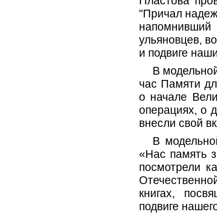
Пластова про
"Причал надеж
напомнивший
ульяновцев, в
и подвиге наш
В модельной
час Памяти дл
о начале Вел
операциях, о 
внесли свой вк
В модельно
«Нас память з
посмотрели к
Отечественно
книгах, посв
подвиге нашег