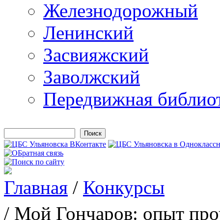
Железнодорожный
Ленинский
Засвияжский
Заволжский
Передвижная библио
Поиск
Форма поиска
Главная
/
Конкурсы
Вы здесь
/ Мой Гончаров: опыт пр