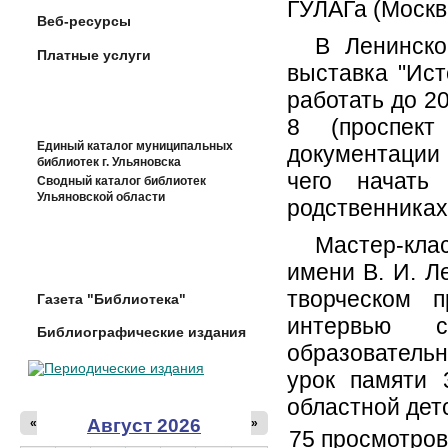
ГУЛАГа (Москв
Веб-ресурсы
В Ленинско
Платные услуги
выставка "Ист
работать до 20
8 (проспект
Единый каталог муниципальных
документации 
библиотек г. Ульяновска
чего начать
Сводный каталог библиотек
Ульяновской области
родственниках
Мастер-кла
имени В. И. Л
творческом 
Газета "Библиотека"
интервью с
Библиографические издания
образователь
урок памяти 
областной детс
Август 2026
«
»
75 просмотров