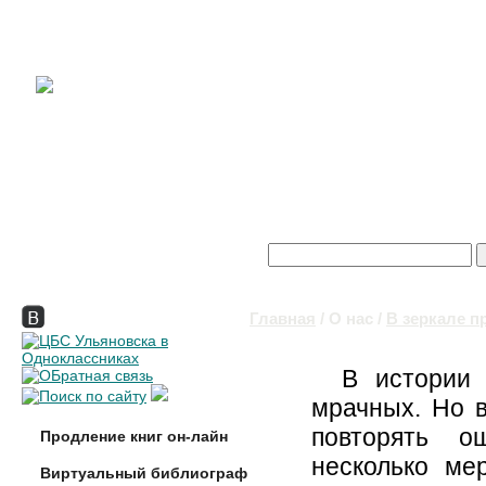
Поиск
Форма поиска
Главная
/
О нас
/
В зеркале п
Вы здесь
В истории 
мрачных. Но в
повторять о
Продление книг он-лайн
несколько ме
Виртуальный библиограф