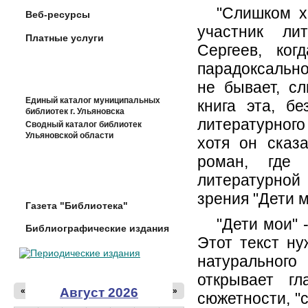
"Слишком х
Веб-ресурсы
участник ли
Платные услуги
Сергеев, ко
парадоксально
не бывает, с
Единый каталог муниципальных
книга эта, б
библиотек г. Ульяновска
литературного
Сводный каталог библиотек
Ульяновской области
хотя он сказ
роман, где 
литературной
зрения "Дети 
Газета "Библиотека"
"Дети мои" 
Библиографические издания
Этот текст ну
натурального
открывает гл
Август 2026
«
»
сюжетности, "с