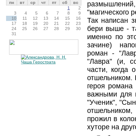
размышлени
пн
вт
ср
чт
пт
сб
вс
1
2
"магического 
3
4
5
6
7
8
9
10
11
12
13
14
15
16
Так написан з
17
18
19
20
21
22
23
бери выше - т
24
25
26
27
28
29
30
31
именно по эт
зачине) напо
роман - "Лав
"Лавра" (и, 
части, когда
отшельником. 
героя романа 
важными для н
"Ученик", "Сы
отшельником,
прожил в коло
хуторе на друг