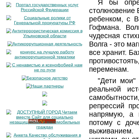
Я бы опред
столкновение 
ребенком, с В
Гофмана. Вол
чудесная стих
Волга - это ма
все хранит. Б
противостоя
переменам.
"Дети мои"
реальной ис
самобытност
репрессий пр
напрямую, а 
потому с доч
выживанием.