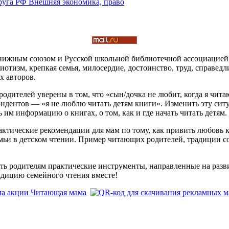
книжным союзом и Русской школьной библиотечной ассоциацией
тизм, крепкая семья, милосердие, достоинство, труд, справедл
х авторов.
одителей уверены в том, что «сын/дочка не любит, когда я чит
пондентов — «я не люблю читать детям книги». Изменить эту си
 им информацию о книгах, о том, как и где начать читать детям.
тические рекомендации для мам по тому, как привить любовь к 
мьи в детском чтении. Пример читающих родителей, традиции с
ть родителям практические инструменты, направленные на разви
адицию семейного чтения вместе!