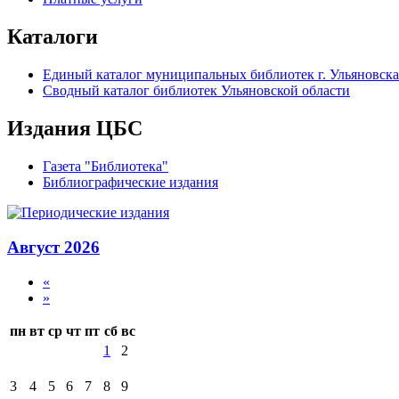
Каталоги
Единый каталог муниципальных библиотек г. Ульяновска
Сводный каталог библиотек Ульяновской области
Издания ЦБС
Газета "Библиотека"
Библиографические издания
Август 2026
«
»
пн
вт
ср
чт
пт
сб
вс
1
2
3
4
5
6
7
8
9