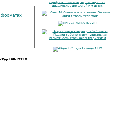
х форматах
представляете