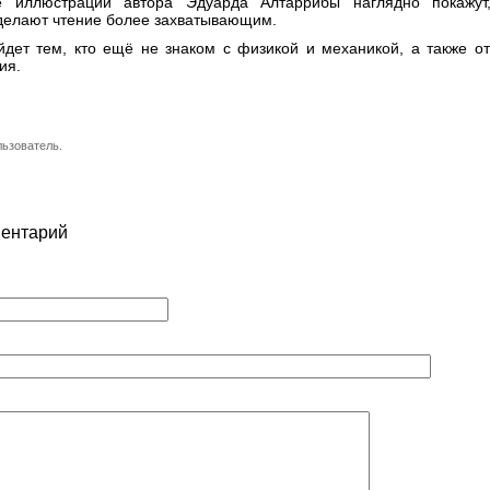
е иллюстрации автора Эдуарда Алтаррибы наглядно покажут
делают чтение более захватывающим.
йдет тем, кто ещё не знаком с физикой и механикой, а также о
ия.
льзователь.
ментарий