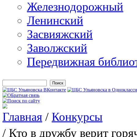
Железнодорожный
Ленинский
Засвияжский
Заволжский
Передвижная библио
Поиск
Форма поиска
Главная
/
Конкурсы
Вы здесь
/ Кто в дружбу верит горя