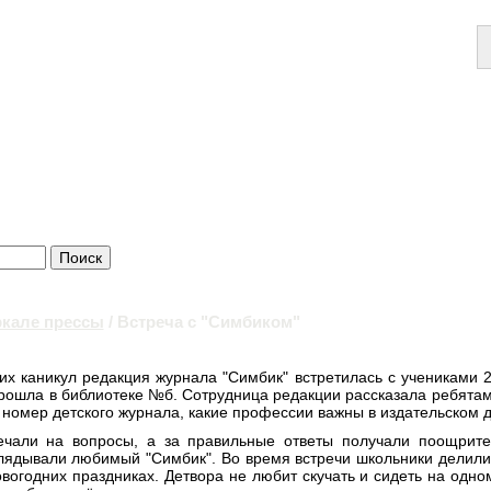
ркале прессы
/ Встреча с "Симбиком"
их каникул редакция журнала "Симбик" встретилась с учениками 
рошла в библиотеке №б. Сотрудница редакции рассказала ребятам, 
 номер детского журнала, какие профессии важны в издательском 
ечали на вопросы, а за правильные ответы получали поощрите
лядывали любимый "Симбик". Во время встречи школьники делили
вогодних праздниках. Детвора не любит скучать и сидеть на одном