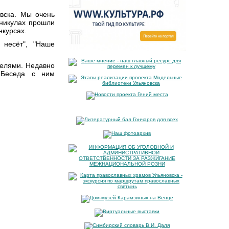
вска. Мы очень
аникулах прошли
нкурсах.
 несёт", "Наше
телями. Недавно
 Беседа с ним