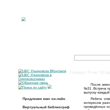
Поиск
Форма поиска
Главная
/
О нас
/
В зе
Вы здесь
После зимн
№31. Встреча п
выпуску каждый
Продление книг он-лайн
Ребята отв
интересом разг
проведённых но
Виртуальный библиограф