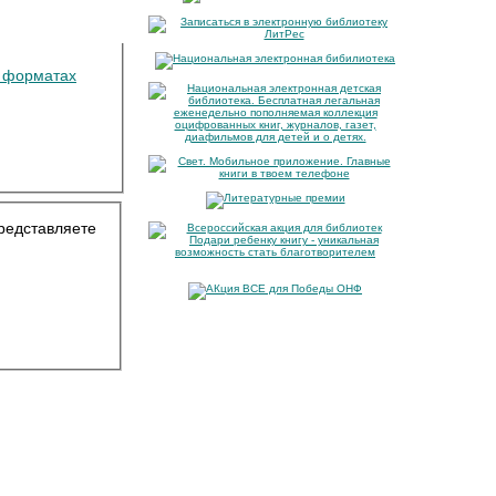
х форматах
представляете