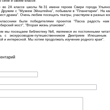
о себе и своём классе:
я во 2А классе школы №31 имени героев Свири города Ульяно
. Дружим с "Музеем Эйнштейна", побывали в "Планетарии". На к
вест-драма". Очень любим посещать театры, участвуем в разных ко
классники были победителями проектов "Пасха радость нам
бирский мост", "Вторая жизнь упаковки".
ом мы посещаем библиотеку №6, являемся их постоянными чита
сь с экскурсоводом-путешественником Дмитрием Илюшиным.
ой и интересной. Мы хотим продолжать изучение родного края".
ментарий