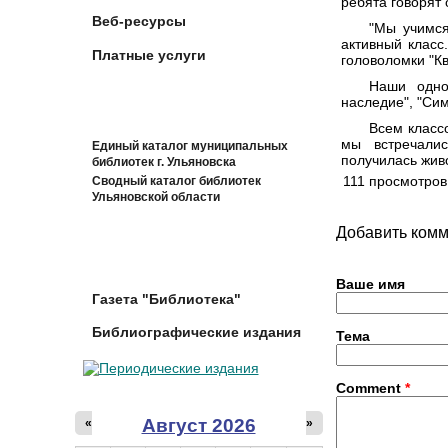
ребята говорят 
Веб-ресурсы
"Мы учимс
активный класс
Платные услуги
головоломки "К
Наши одно
наследие", "Сим
Всем класс
мы встречали
Единый каталог муниципальных
получилась жив
библиотек г. Ульяновска
111 просмотров
Сводный каталог библиотек
Ульяновской области
Добавить ком
Ваше имя
Газета "Библиотека"
Библиографические издания
Тема
Comment
*
Август 2026
«
»