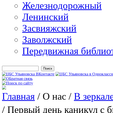
Железнодорожный
Ленинский
Засвияжский
Заволжский
Передвижная библио
Поиск
Форма поиска
Главная
/
О нас
/
В зеркал
Вы здесь
/ Первый день каникул с 