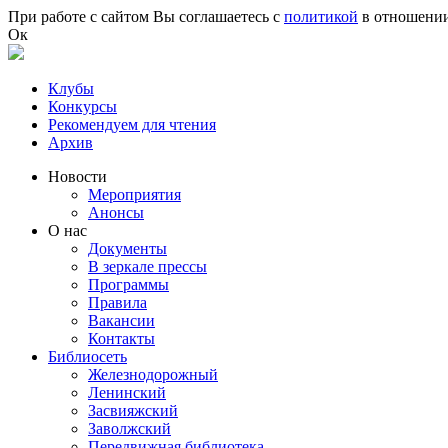
Перейти к основному содержанию
При работе с сайтом Вы соглашаетесь с
политикой
в отношении
Ок
Клубы
Конкурсы
Рекомендуем для чтения
Архив
Новости
Мероприятия
Анонсы
О нас
Документы
В зеркале прессы
Программы
Правила
Вакансии
Контакты
Библиосеть
Железнодорожный
Ленинский
Засвияжский
Заволжский
Передвижная библиотека