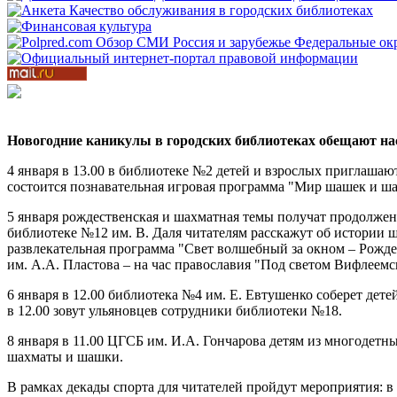
Новогодние
каникулы в
городских
библиотеках обещают
на
4 января в 13.00 в библиотеке №2 детей и взрослых приглашаю
состоится познавательная игровая программа "Мир шашек и ша
5 января рождественская и шахматная темы получат продолжени
библиотеке №12 им. В. Даля читателям расскажут об истории ш
развлекательная программа "Свет волшебный за окном – Рождес
им. А.А. Пластова – на час православия "Под светом Вифлеемс
6 января в 12.00 библиотека №4 им. Е. Евтушенко соберет де
в 12.00 зовут ульяновцев сотрудники библиотеки №18.
8 января в 11.00 ЦГСБ им. И.А. Гончарова детям из многодетн
шахматы и шашки.
В рамках декады спорта для читателей пройдут мероприятия: в 